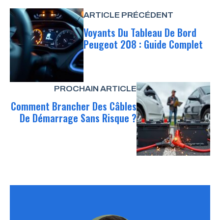
ARTICLE PRÉCÉDENT
Voyants Du Tableau De Bord
Peugeot 208 : Guide Complet
PROCHAIN ARTICLE
Comment Brancher Des Câbles
De Démarrage Sans Risque ?