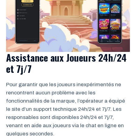
Assistance aux Joueurs 24h/24
et 7j/7
Pour garantir que les joueurs inexpérimentés ne
rencontrent aucun problème avec les
fonctionnalités de la marque, l’opérateur a équipé
le site d’un support technique 24h/24 et 7j/7. Les
responsables sont disponibles 24h/24 et 7j/7,
venant en aide aux joueurs via le chat en ligne en
quelques secondes.