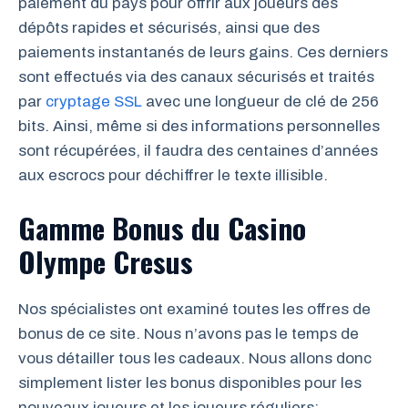
paiement du pays pour offrir aux joueurs des
dépôts rapides et sécurisés, ainsi que des
paiements instantanés de leurs gains. Ces derniers
sont effectués via des canaux sécurisés et traités
par
cryptage SSL
avec une longueur de clé de 256
bits. Ainsi, même si des informations personnelles
sont récupérées, il faudra des centaines d’années
aux escrocs pour déchiffrer le texte illisible.
Gamme Bonus du
Casino
Olympe Cresus
Nos spécialistes ont examiné toutes les offres de
bonus de ce site. Nous n’avons pas le temps de
vous détailler tous les cadeaux. Nous allons donc
simplement lister les bonus disponibles pour les
nouveaux joueurs et les joueurs réguliers: