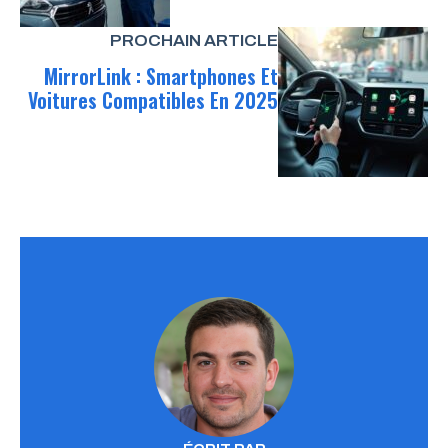
PROCHAIN ARTICLE
MirrorLink : Smartphones Et
Voitures Compatibles En 2025