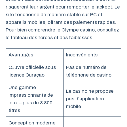
risqueront leur argent pour remporter le jackpot. Le
site fonctionne de manière stable sur PC et
appareils mobiles, offrant des paiements rapides.
Pour bien comprendre le Olympe casino, consultez
le tableau des forces et des faiblesses:
Avantages
Inconvénients
Œuvre officielle sous
Pas de numéro de
licence Curaçao
téléphone de casino
Une gamme
Le casino ne propose
impressionnante de
pas d’application
jeux – plus de 3 800
mobile
titres
Conception moderne