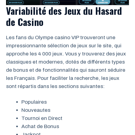
Variabilité des Jeux du Hasard
de Casino
Les fans du Olympe casino VIP trouveront une
impressionnante sélection de jeux sur le site, qui
approche les 4 000 jeux. Vous y trouverez des jeux
classiques et modernes, dotés de différents types
de bonus et de fonctionnalités qui sauront séduire
les Français. Pour faciliter la recherche, les jeux
sont répartis dans les sections suivantes:
Populaires
Nouveautes
Tournoi en Direct
Achat de Bonus
Jackpot