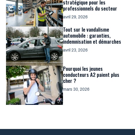
stratégique pour les
professionnels du secteur
avril 29, 2026
Tout sur le vandalisme
automobile : garanties,
indemnisation et démarches
avril 23, 2026
Pourquoi les jeunes
conducteurs A2 paient plus
cher ?
mars 30, 2026