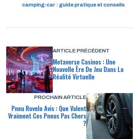
camping-car : guide pratique et conseils
ARTICLE PRÉCÉDENT
Metaverse Casinos : Une
Nouvelle Ère De Jeu Dans La
Réalité Virtuelle
PROCHAIN ARTICLE
Pneu Rovelo Avis : Que Valent
Vraiment Ces Pneus Pas Chers
?