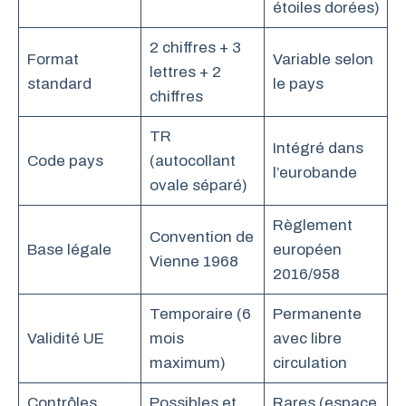
étoiles dorées)
2 chiffres + 3
Format
Variable selon
lettres + 2
standard
le pays
chiffres
TR
Intégré dans
Code pays
(autocollant
l’eurobande
ovale séparé)
Règlement
Convention de
Base légale
européen
Vienne 1968
2016/958
Temporaire (6
Permanente
Validité UE
mois
avec libre
maximum)
circulation
Contrôles
Possibles et
Rares (espace