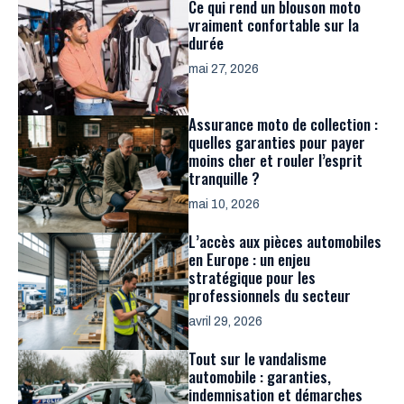
Ce qui rend un blouson moto
vraiment confortable sur la
durée
mai 27, 2026
Assurance moto de collection :
quelles garanties pour payer
moins cher et rouler l’esprit
tranquille ?
mai 10, 2026
L’accès aux pièces automobiles
en Europe : un enjeu
stratégique pour les
professionnels du secteur
avril 29, 2026
Tout sur le vandalisme
automobile : garanties,
indemnisation et démarches