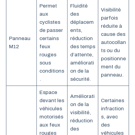
Permet
Fluidité
Visibilité
aux
des
parfois
cyclistes
déplacem
réduite à
de passer
ents,
cause des
Panneau
certains
réduction
autocollan
M12
feux
des temps
ts ou du
rouges
d’attente,
positionne
sous
améliorati
ment du
conditions
on de la
panneau.
.
sécurité.
Espace
Améliorati
devant les
Certaines
on de la
véhicules
infraction
visibilité,
motorisés
s, avec
réduction
aux feux
des
des
rouges
véhicules