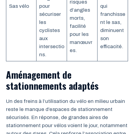
risques
Sas vélo
pour
qui
d’angles
sécuriser
franchisse
morts,
les
nt le sas,
facilité
cyclistes
diminuent
pour les
aux
son
manœuvr
intersectio
efficacité.
es.
ns.
Aménagement de
stationnements adaptés
Un des freins à l’utilisation du vélo en milieu urbain
reste le manque d’espaces de stationnement
sécurisés. En réponse, de grandes aires de
stationnement pour vélos voient le jour, notamment
autour des gares. Cela renforce l’association entre