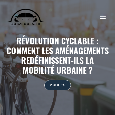
Aller
au
ME
contenu
RÉVOLUTION CYCLABLE :
COMMENT LES AMÉNAGEMENTS
REDÉFINISSENT-ILS LA
MOBILITÉ URBAINE ?
2 ROUES