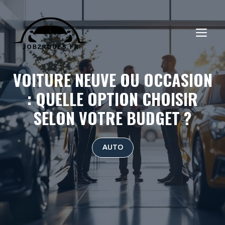
Aller
au
ME
contenu
VOITURE NEUVE OU OCCASION
: QUELLE OPTION CHOISIR
SELON VOTRE BUDGET ?
AUTO