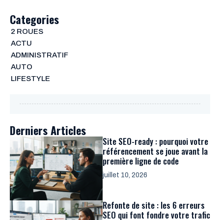
Categories
2 ROUES
ACTU
ADMINISTRATIF
AUTO
LIFESTYLE
Derniers Articles
Site SEO-ready : pourquoi votre
référencement se joue avant la
première ligne de code
juillet 10, 2026
Refonte de site : les 6 erreurs
SEO qui font fondre votre trafic