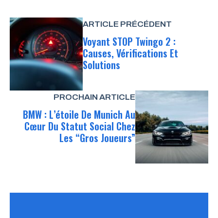
ARTICLE PRÉCÉDENT
Voyant STOP Twingo 2 :
Causes, Vérifications Et
Solutions
PROCHAIN ARTICLE
BMW : L’étoile De Munich Au
Cœur Du Statut Social Chez
Les “gros Joueurs”