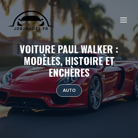
Aller
au
ME
contenu
VOITURE PAUL WALKER :
MODÈLES, HISTOIRE ET
ENCHÈRES
AUTO