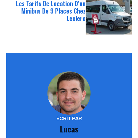
Les Tarifs De Location D’un
Minibus De 9 Places Chez
Leclerc
ÉCRIT PAR
Lucas