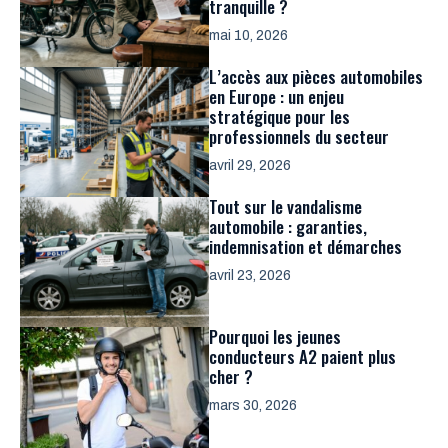
tranquille ?
mai 10, 2026
L’accès aux pièces automobiles
en Europe : un enjeu
stratégique pour les
professionnels du secteur
avril 29, 2026
Tout sur le vandalisme
automobile : garanties,
indemnisation et démarches
avril 23, 2026
Pourquoi les jeunes
conducteurs A2 paient plus
cher ?
mars 30, 2026