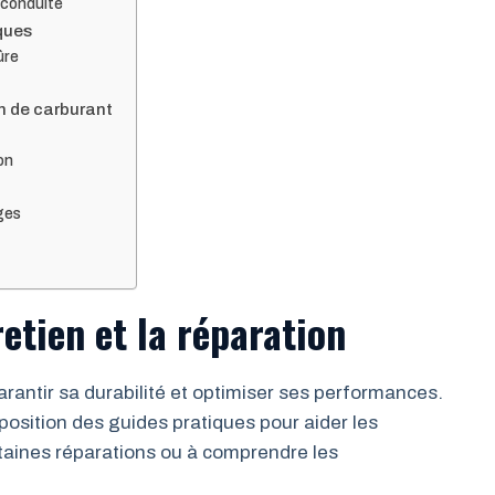
a conduite
sques
ûre
n de carburant
ion
ges
retien et la réparation
arantir sa durabilité et optimiser ses performances.
osition des guides pratiques pour aider les
taines réparations ou à comprendre les