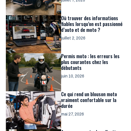
juillet 7, 2026
Où trouver des informations
fiables lorsqu’on est passionné
d’auto et de moto ?
juillet 2, 2026
Permis moto : les erreurs les
plus courantes chez les
débutants
juin 10, 2026
Ce qui rend un blouson moto
vraiment confortable sur la
durée
mai 27, 2026