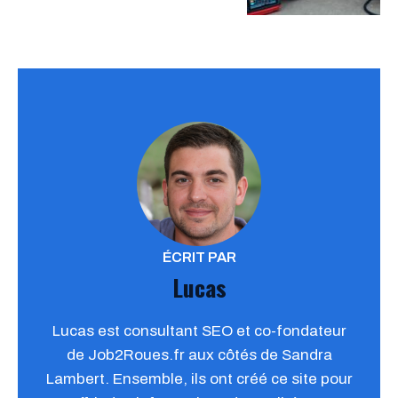
ÉCRIT PAR
Lucas
Lucas est consultant SEO et co-fondateur
de Job2Roues.fr aux côtés de Sandra
Lambert. Ensemble, ils ont créé ce site pour