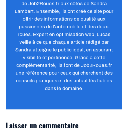
de Job2Roues.fr aux côtés de Sandra
Lambert. Ensemble, ils ont créé ce site pour
offrir des informations de qualité aux
passionnés de l'automobile et des deux-
roues. Expert en optimisation web, Lucas
veille à ce que chaque article rédigé par
Sandra atteigne le public idéal, en assurant
visibilité et pertinence. Grâce à cette
complémentarité, ils font de Job2Roues.fr
une référence pour ceux qui cherchent des
conseils pratiques et des actualités fiables
dans le domaine.
Laisser un commentaire