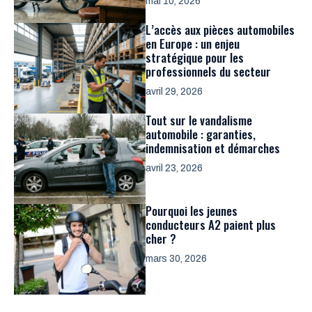
mai 10, 2026
L’accès aux pièces automobiles
en Europe : un enjeu
stratégique pour les
professionnels du secteur
avril 29, 2026
Tout sur le vandalisme
automobile : garanties,
indemnisation et démarches
avril 23, 2026
Pourquoi les jeunes
conducteurs A2 paient plus
cher ?
mars 30, 2026