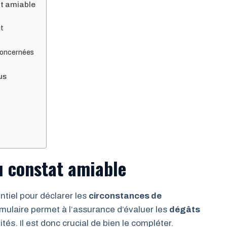
at amiable
nt
concernées
us
u constat amiable
tiel pour déclarer les
circonstances de
rmulaire permet à l’assurance d’évaluer les
dégâts
tés. Il est donc crucial de bien le compléter.