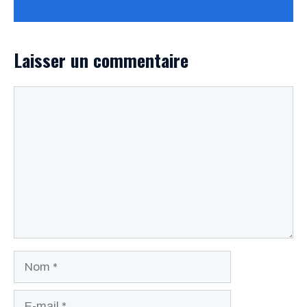
Laisser un commentaire
Commentaire
Nom
E-