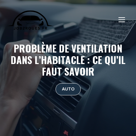
Aller
au
ME
contenu
PROBLÈME DE VENTILATION
DANS L’HABITACLE : CE QU’IL
FAUT SAVOIR
AUTO