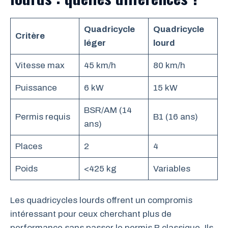
Quadricycle
Quadricycle
Critère
léger
lourd
Vitesse max
45 km/h
80 km/h
Puissance
6 kW
15 kW
BSR/AM (14
Permis requis
B1 (16 ans)
ans)
Places
2
4
Poids
<425 kg
Variables
Les quadricycles lourds offrent un compromis
intéressant pour ceux cherchant plus de
performance sans passer le permis B classique. Ils