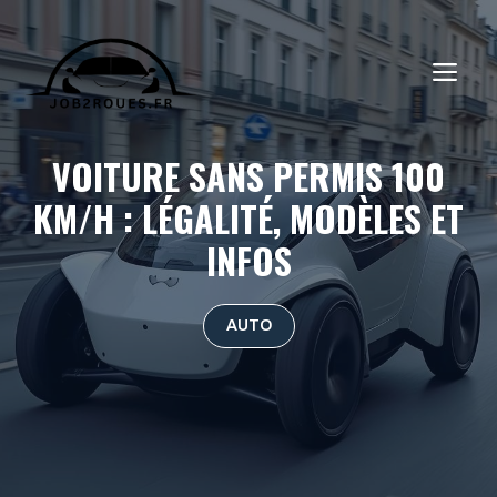
Aller
au
ME
contenu
VOITURE SANS PERMIS 100
KM/H : LÉGALITÉ, MODÈLES ET
INFOS
AUTO