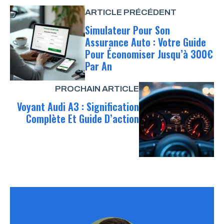
ARTICLE PRÉCÉDENT
Simulateur Pour Son
Assurance Auto : Votre Guide
Pour Économiser Jusqu’à 300€
Par An
PROCHAIN ARTICLE
Voyant Audi A3 : Signification
Complète Et Guide D’action