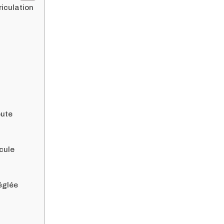
iculation
oute
icule
églée