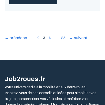
Page
Page
Page
Page
Page
←
précédent
1
2
3
4
…
28
→
suivant
Job2roues.fr
Votre univers dédié à la mobilité et aux deux-roues.
Inspirez-vous de nos conseils et idées pour simplifier vos
trajets, personnaliser vos véhicules et maîtriser vos
démarches administratives. Merci de nous faire confiance