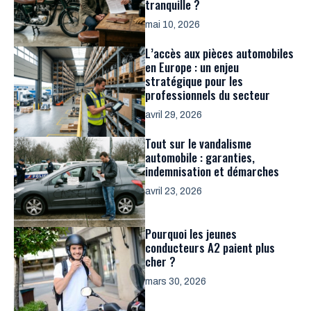
tranquille ?
mai 10, 2026
L’accès aux pièces automobiles
en Europe : un enjeu
stratégique pour les
professionnels du secteur
avril 29, 2026
Tout sur le vandalisme
automobile : garanties,
indemnisation et démarches
avril 23, 2026
Pourquoi les jeunes
conducteurs A2 paient plus
cher ?
mars 30, 2026