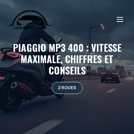
Aller
au
ME
contenu
PIAGGIO MP3 400 : VITESSE
MAXIMALE, CHIFFRES ET
CONSEILS
2 ROUES