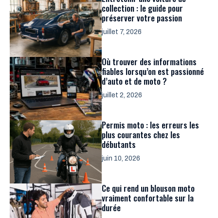
collection : le guide pour
préserver votre passion
juillet 7, 2026
Où trouver des informations
fiables lorsqu’on est passionné
d’auto et de moto ?
juillet 2, 2026
Permis moto : les erreurs les
plus courantes chez les
débutants
juin 10, 2026
Ce qui rend un blouson moto
vraiment confortable sur la
durée