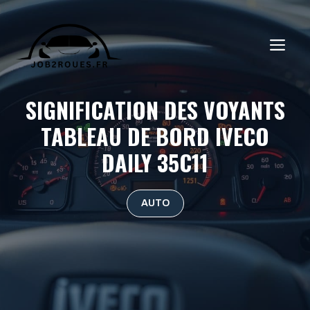
Aller
au
ME
contenu
SIGNIFICATION DES VOYANTS
TABLEAU DE BORD IVECO
DAILY 35C11
AUTO