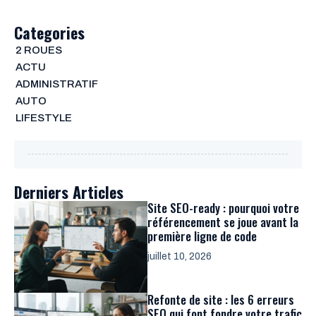
Categories
2 ROUES
ACTU
ADMINISTRATIF
AUTO
LIFESTYLE
Derniers Articles
Site SEO-ready : pourquoi votre
référencement se joue avant la
première ligne de code
juillet 10, 2026
Refonte de site : les 6 erreurs
SEO qui font fondre votre trafic