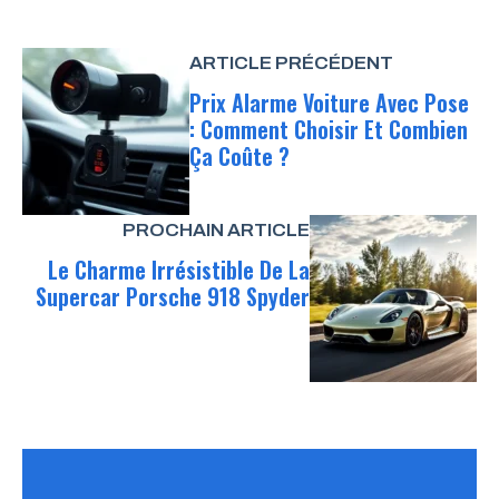
ARTICLE PRÉCÉDENT
Prix Alarme Voiture Avec Pose
: Comment Choisir Et Combien
Ça Coûte ?
PROCHAIN ARTICLE
Le Charme Irrésistible De La
Supercar Porsche 918 Spyder