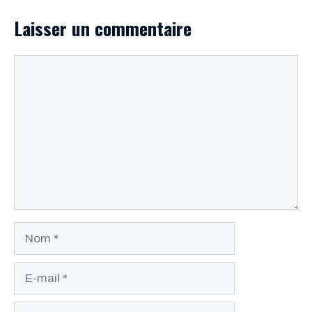
Laisser un commentaire
Commentaire
Nom
E-
mail
Site