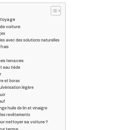
ettoyage
de voiture
ges
les avec des solutions naturelles
frais
ches tenaces
t eau tiède
r
re et borax
ulvérisation légère
uir
œuf
ge huile de lin et vinaigre
 les revêtements
our nettoyer sa voiture ?
ong terme